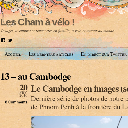
Les Cham à vélo !
Voyages, aventures et rencontres en famille, à vélo et autour du monde
V
V
o
o
i
i
Accueil
Les derniers articles
En direct sur Twitter
r
r
l
l
e
e
p
p
13 – au Cambodge
r
r
o
o
f
f
20
Le Cambodge en images (sé
i
i
l
l
FÉV
2016
d
d
Dernière série de photos de notre
e
e
8 Comments
de Phnom Penh à la frontière du L
A
@
n
l
t
e
o
s
i
c
n
h