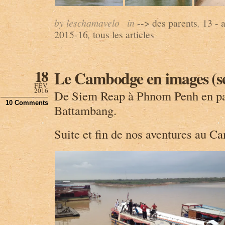
by leschamavelo
in
--> des parents
,
13 -
2015-16
,
tous les articles
18
Le Cambodge en images (sé
FÉV
2016
De Siem Reap à Phnom Penh en pa
10 Comments
Battambang.
Suite et fin de nos aventures au 