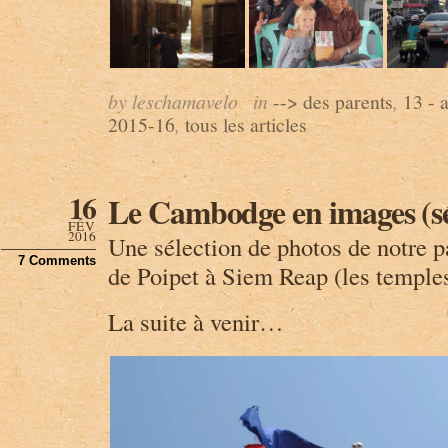
by leschamavelo
in
--> des parents
,
13 -
2015-16
,
tous les articles
16
Le Cambodge en images (sé
FÉV
2016
Une sélection de photos de notre
7 Comments
de Poipet à Siem Reap (les temple
La suite à venir…