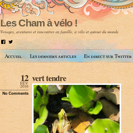
Les Cham à vélo !
Voyages, aventures et rencontres en famille, à vélo et autour du monde
V
V
o
o
i
i
Accueil
Les derniers articles
En direct sur Twitter
r
r
l
l
e
e
p
p
12
vert tendre
r
r
o
o
FÉV
f
f
2016
i
i
No Comments
l
l
d
d
e
e
A
@
n
l
t
e
o
s
i
c
n
h