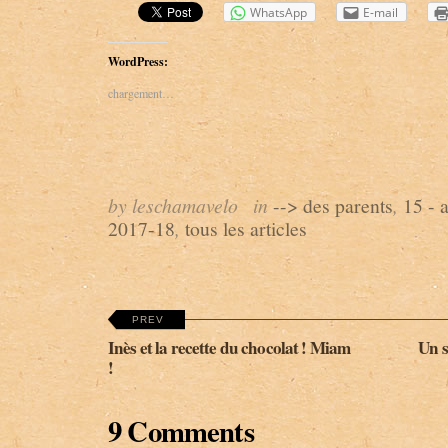
WhatsApp
E-mail
WordPress:
chargement…
by leschamavelo
in
--> des parents
,
15 - 
2017-18
,
tous les articles
PREV
Inès et la recette du chocolat ! Miam
Un s
!
9 Comments