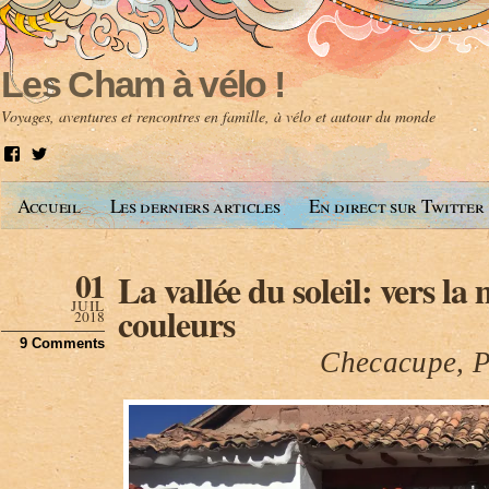
Les Cham à vélo !
Voyages, aventures et rencontres en famille, à vélo et autour du monde
V
V
o
o
i
i
Accueil
Les derniers articles
En direct sur Twitter
r
r
l
l
e
e
p
p
01
La vallée du soleil: vers l
r
r
o
o
JUIL
couleurs
f
f
2018
i
i
9 Comments
l
l
Checacupe, P
d
d
e
e
A
@
n
l
t
e
o
s
i
c
n
h