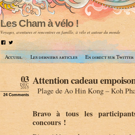
Les Cham à vélo !
Voyages, aventures et rencontres en famille, à vélo et autour du monde
V
V
o
o
i
i
Accueil
Les derniers articles
En direct sur Twitter
r
r
l
l
e
e
p
p
03
Attention cadeau empoison
r
r
o
o
DÉC
f
f
2015
Plage de Ao Hin Kong – Koh Pha
i
i
24 Comments
l
l
d
d
e
e
A
@
Bravo à tous les participa
n
l
concours !
t
e
o
s
i
c
n
h