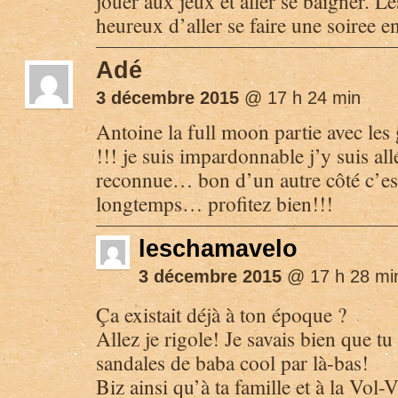
jouer aux jeux et aller se baigner. Le
heureux d’aller se faire une soiree 
Adé
3 décembre 2015
@ 17 h 24 min
Antoine la full moon partie avec les 
!!! je suis impardonnable j’y suis allé
reconnue… bon d’un autre côté c’est i
longtemps… profitez bien!!!
leschamavelo
3 décembre 2015
@ 17 h 28 mi
Ça existait déjà à ton époque ?
Allez je rigole! Je savais bien que tu 
sandales de baba cool par là-bas!
Biz ainsi qu’à ta famille et à la Vol