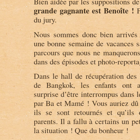
Bien aidée par les suppositions de
e
a
grande gagnante est Benoîte !
F
.
m
C
a
du jury.
h
v
a
e
m
l
Nous sommes donc bien arrivés
u
o
s
s
une bonne semaine de vacances sa
s
u
y
r
parcours que nous ne manquerons
s
T
dans des épisodes et photo-reporta
u
w
r
i
F
t
Dans le hall de récupération des 
a
t
c
e
de Bangkok, les enfants ont au
e
r
b
surprise d’être interrompus dans 
o
o
par Ba et Mamé ! Vous auriez dû v
k
ils se sont retournés et qu’ils
parents. Il a fallu à certains un pe
la situation ! Que du bonheur !