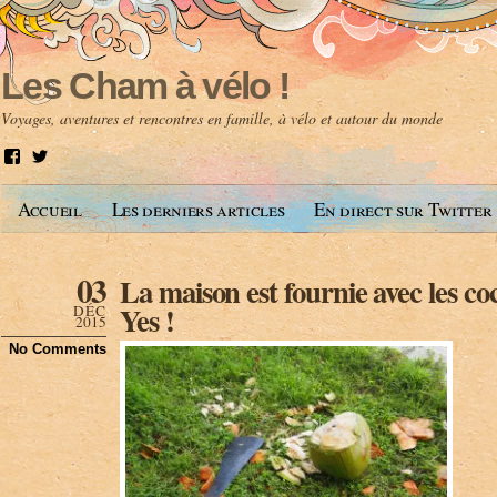
Les Cham à vélo !
Voyages, aventures et rencontres en famille, à vélo et autour du monde
V
V
o
o
i
i
Accueil
Les derniers articles
En direct sur Twitter
r
r
l
l
e
e
p
p
03
La maison est fournie avec les co
r
r
o
o
Yes !
DÉC
f
f
2015
i
i
No Comments
l
l
d
d
e
e
A
@
n
l
t
e
o
s
i
c
n
h