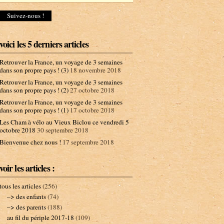
d
r
e
s
s
voici les 5 derniers articles
e
e
Retrouver la France, un voyage de 3 semaines
-
dans son propre pays ! (3)
18 novembre 2018
m
Retrouver la France, un voyage de 3 semaines
a
dans son propre pays ! (2)
27 octobre 2018
i
l
Retrouver la France, un voyage de 3 semaines
dans son propre pays ! (1)
17 octobre 2018
Les Cham à vélo au Vieux Biclou ce vendredi 5
octobre 2018
30 septembre 2018
Bienvenue chez nous !
17 septembre 2018
voir les articles :
tous les articles
(256)
–> des enfants
(74)
–> des parents
(188)
au fil du périple 2017-18
(109)