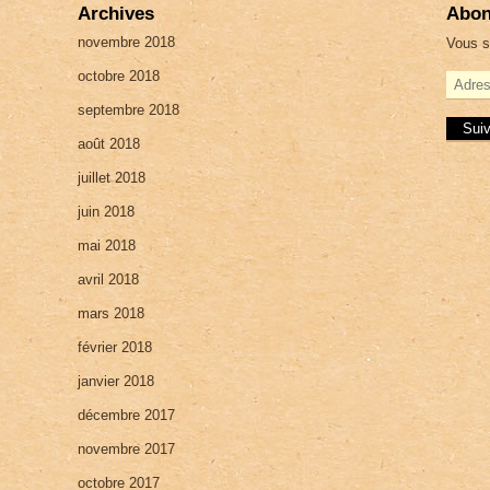
Archives
Abon
novembre 2018
Vous s
octobre 2018
A
d
septembre 2018
r
e
août 2018
s
juillet 2018
s
e
juin 2018
e
-
mai 2018
m
a
avril 2018
i
mars 2018
l
février 2018
janvier 2018
décembre 2017
novembre 2017
octobre 2017