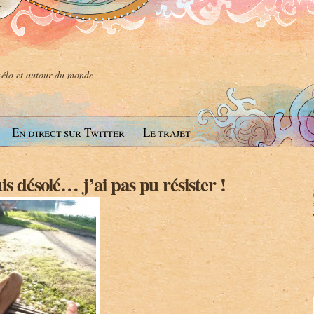
 vélo et autour du monde
En direct sur Twitter
Le trajet
is désolé… j’ai pas pu résister !