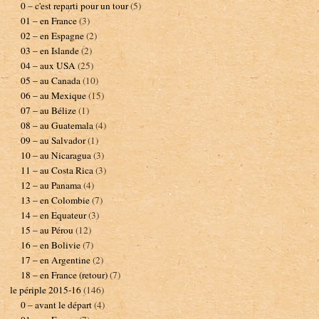
0 – c'est reparti pour un tour
(5)
01 – en France
(3)
02 – en Espagne
(2)
03 – en Islande
(2)
04 – aux USA
(25)
05 – au Canada
(10)
06 – au Mexique
(15)
07 – au Bélize
(1)
08 – au Guatemala
(4)
09 – au Salvador
(1)
10 – au Nicaragua
(3)
11 – au Costa Rica
(3)
12 – au Panama
(4)
13 – en Colombie
(7)
14 – en Equateur
(3)
15 – au Pérou
(12)
16 – en Bolivie
(7)
17 – en Argentine
(2)
18 – en France (retour)
(7)
le périple 2015-16
(146)
0 – avant le départ
(4)