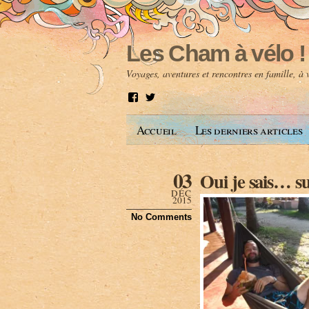
Les Cham à vélo !
Voyages, aventures et rencontres en famille, à
V
V
o
o
i
i
Accueil
Les derniers articles
r
r
l
l
e
e
p
p
03
Oui je sais… su
r
r
o
o
DÉC
f
f
2015
i
i
No Comments
l
l
d
d
e
e
A
@
n
l
t
e
o
s
i
c
n
h