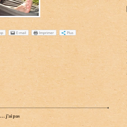
pp
E-mail
Imprimer
Plus
é… j’ai pas