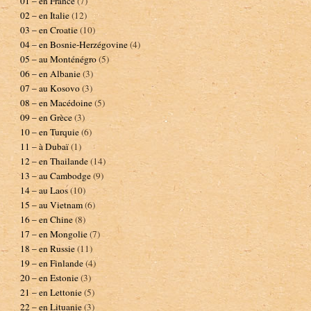
01 – en France
(7)
02 – en Italie
(12)
03 – en Croatie
(10)
04 – en Bosnie-Herzégovine
(4)
05 – au Monténégro
(5)
06 – en Albanie
(3)
07 – au Kosovo
(3)
08 – en Macédoine
(5)
09 – en Grèce
(3)
10 – en Turquie
(6)
11 – à Dubaï
(1)
12 – en Thailande
(14)
13 – au Cambodge
(9)
14 – au Laos
(10)
15 – au Vietnam
(6)
16 – en Chine
(8)
17 – en Mongolie
(7)
18 – en Russie
(11)
19 – en Finlande
(4)
20 – en Estonie
(3)
21 – en Lettonie
(5)
22 – en Lituanie
(3)