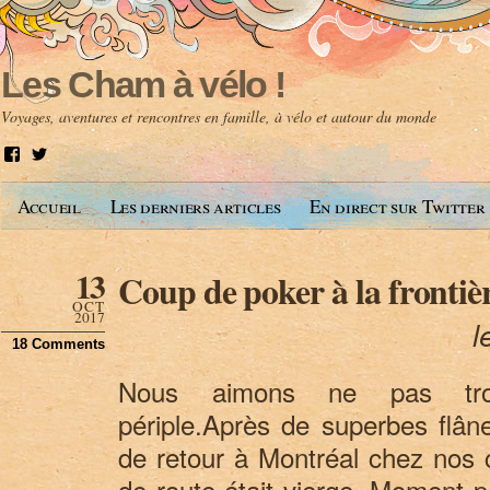
Les Cham à vélo !
Voyages, aventures et rencontres en famille, à vélo et autour du monde
V
V
o
o
i
i
Accueil
Les derniers articles
En direct sur Twitter
r
r
l
l
e
e
p
p
13
Coup de poker à la fronti
r
r
o
o
OCT
f
f
2017
l
i
i
18 Comments
l
l
d
d
Nous aimons ne pas trop
e
e
A
@
périple.Après de superbes flân
n
l
t
e
de retour à Montréal chez nos c
o
s
i
c
de route était vierge. Moment p
n
h