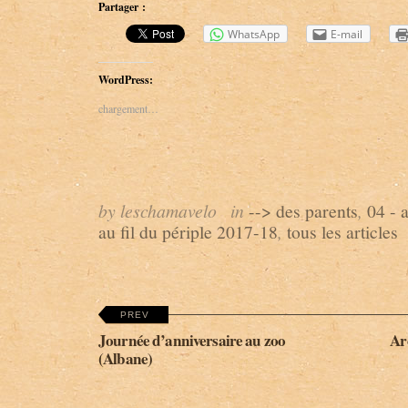
Partager :
WhatsApp
E-mail
WordPress:
chargement…
by leschamavelo
in
--> des parents
,
04 -
au fil du périple 2017-18
,
tous les articles
PREV
Journée d’anniversaire au zoo
Ar
(Albane)