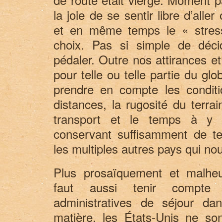
e
a
la joie de se sentir libre d’all
.
m
C
a
et en même temps le « stress
h
v
a
e
choix. Pas si simple de déci
m
l
u
o
pédaler. Outre nos attirances e
s
s
pour telle ou telle partie du glo
s
u
y
r
prendre en compte les conditio
s
T
u
w
distances, la rugosité du terrain
r
i
F
t
transport et le temps à y 
a
t
c
e
conservant suffisamment de t
e
r
b
les multiples autres pays qui nou
o
o
k
Plus prosaïquement et malheu
faut aussi tenir compte d
administratives de séjour da
matière, les États-Unis ne so