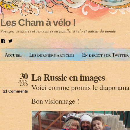
Les Cham à vélo !
Voyages, aventures et rencontres en famille, à vélo et autour du monde
V
V
o
o
i
i
Accueil
Les derniers articles
En direct sur Twitter
r
r
l
l
e
e
p
p
30
La Russie en images
r
r
o
o
JUIN
f
f
2016
Voici comme promis le diaporama 
i
i
21 Comments
l
l
d
d
Bon visionnage !
e
e
A
@
n
l
t
e
o
s
i
c
n
h