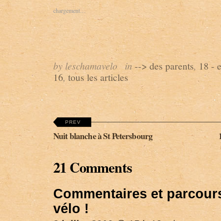
chargement…
by leschamavelo
in
--> des parents
,
18 - 
16
,
tous les articles
PREV
Nuit blanche à St Petersbourg
21 Comments
Commentaires et parcour
vélo !