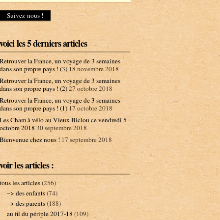
d
r
e
s
s
voici les 5 derniers articles
e
e
Retrouver la France, un voyage de 3 semaines
-
dans son propre pays ! (3)
18 novembre 2018
m
Retrouver la France, un voyage de 3 semaines
a
dans son propre pays ! (2)
27 octobre 2018
i
l
Retrouver la France, un voyage de 3 semaines
dans son propre pays ! (1)
17 octobre 2018
Les Cham à vélo au Vieux Biclou ce vendredi 5
octobre 2018
30 septembre 2018
Bienvenue chez nous !
17 septembre 2018
voir les articles :
tous les articles
(256)
–> des enfants
(74)
–> des parents
(188)
au fil du périple 2017-18
(109)