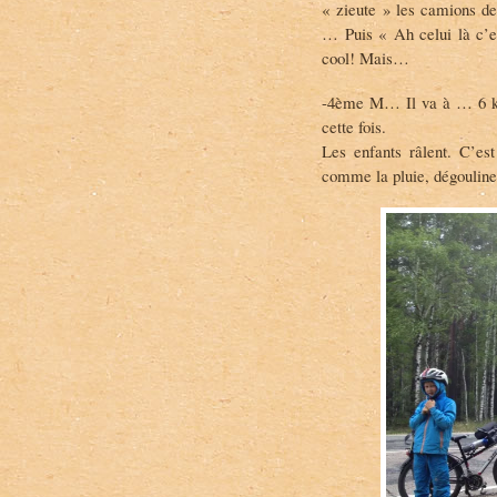
« zieute » les camions de 
… Puis « Ah celui là c’es
cool! Mais…
-4ème M… Il va à … 6 km 
cette fois.
Les enfants râlent. C’e
comme la pluie, dégouline