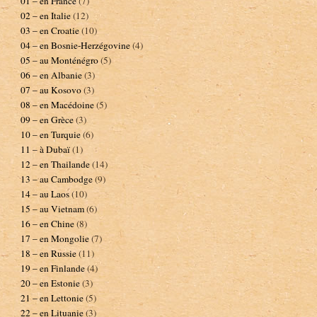
01 – en France
(7)
02 – en Italie
(12)
03 – en Croatie
(10)
04 – en Bosnie-Herzégovine
(4)
05 – au Monténégro
(5)
06 – en Albanie
(3)
07 – au Kosovo
(3)
08 – en Macédoine
(5)
09 – en Grèce
(3)
10 – en Turquie
(6)
11 – à Dubaï
(1)
12 – en Thailande
(14)
13 – au Cambodge
(9)
14 – au Laos
(10)
15 – au Vietnam
(6)
16 – en Chine
(8)
17 – en Mongolie
(7)
18 – en Russie
(11)
19 – en Finlande
(4)
20 – en Estonie
(3)
21 – en Lettonie
(5)
22 – en Lituanie
(3)