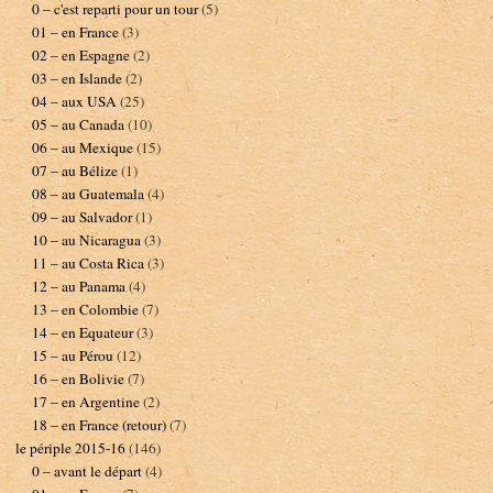
0 – c'est reparti pour un tour
(5)
01 – en France
(3)
02 – en Espagne
(2)
03 – en Islande
(2)
04 – aux USA
(25)
05 – au Canada
(10)
06 – au Mexique
(15)
07 – au Bélize
(1)
08 – au Guatemala
(4)
09 – au Salvador
(1)
10 – au Nicaragua
(3)
11 – au Costa Rica
(3)
12 – au Panama
(4)
13 – en Colombie
(7)
14 – en Equateur
(3)
15 – au Pérou
(12)
16 – en Bolivie
(7)
17 – en Argentine
(2)
18 – en France (retour)
(7)
le périple 2015-16
(146)
0 – avant le départ
(4)