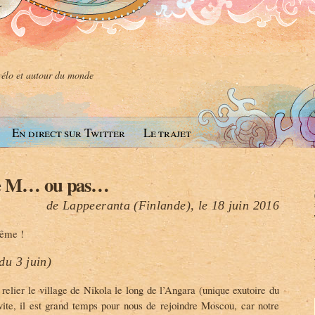
 vélo et autour du monde
En direct sur Twitter
Le trajet
de M… ou pas…
de Lappeeranta (Finlande), le 18 juin 2016
même !
du 3 juin)
relier le village de Nikola le long de l’Angara (unique exutoire du
 vite, il est grand temps pour nous de rejoindre Moscou, car notre