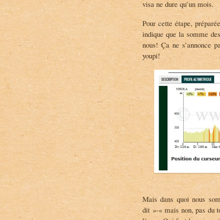
visa ne dure qu’un mois.
e
a
.
m
C
a
Pour cette étape, préparé
h
v
indique que la somme des
a
e
nous! Ça ne s’annonce pas
m
l
u
o
youpi!
s
s
s
u
y
r
s
T
u
w
r
i
F
t
a
t
c
e
e
r
b
o
o
k
Mais dans quoi nous somm
dit »-« mais non, pas du to