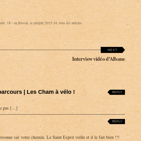
ents
,
18 - en Russie
,
le périple 2015-16
,
tous les articles
NEXT
Interview vidéo d’Albane
arcours | Les Cham à vélo !
REPLY
u pas […]
REPLY
rsonne sur votre chemin. Le Saint Esprit veille et il le fait bien !!!