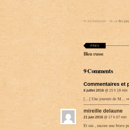
by leschamavelo
in
--> des par
PREV
Bleu russe
9 Comments
Commentaires et p
8 juillet 2016
@ 15 h 18 min
[…] Une journée de M… o
mireille delaune
21 juin 2016
@ 17 h 07 min
Et oui , encore une brave pe