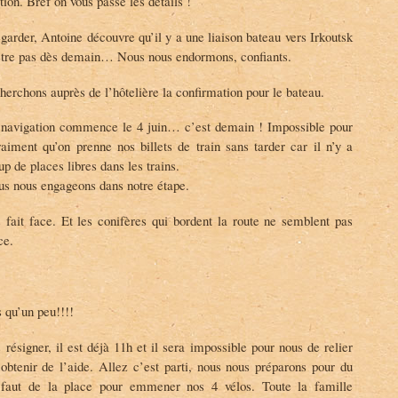
ion. Bref on vous passe les détails !
arder, Antoine découvre qu’il y a une liaison bateau vers Irkoutsk
être pas dès demain… Nous nous endormons, confiants.
cherchons auprès de l’hôtelière la confirmation pour le bateau.
navigation commence le 4 juin… c’est demain ! Impossible pour
raiment qu’on prenne nos billets de train sans tarder car il n’y a
 de places libres dans les trains.
ous nous engageons dans notre étape.
ait face. Et les conifères qui bordent la route ne semblent pas
ce.
 qu’un peu!!!!
signer, il est déjà 11h et il sera impossible pour nous de relier
 obtenir de l’aide. Allez c’est parti, nous nous préparons pour du
l faut de la place pour emmener nos 4 vélos. Toute la famille