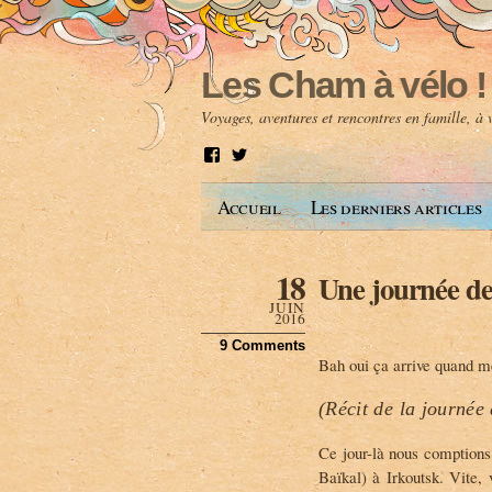
Les Cham à vélo !
Voyages, aventures et rencontres en famille, à
V
V
o
o
i
i
Accueil
Les derniers articles
r
r
l
l
e
e
p
p
18
Une journée 
r
r
o
o
JUIN
f
f
2016
i
i
9 Comments
l
l
Bah oui ça arrive quand 
d
d
e
e
A
@
(Récit de la journée 
n
l
t
e
Ce jour-là nous comptions 
o
s
i
c
Baïkal) à Irkoutsk. Vite,
n
h