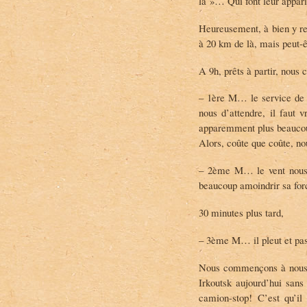
là »… Qui font leur apparit
Heureusement, à bien y reg
à 20 km de là, mais peut-
A 9h, prêts à partir, nous 
– 1ère M… le service de 
nous d’attendre, il faut v
apparemment plus beaucoup
Alors, coûte que coûte, n
– 2ème M… le vent nous f
beaucoup amoindrir sa for
30 minutes plus tard,
– 3ème M… il pleut et pas
Nous commençons à nous ré
Irkoutsk aujourd’hui sans
camion-stop! C’est qu’i