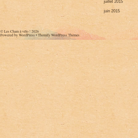
juillet 2015
juin 2015
©
Les Cham à vélo !
2026
Powered by
WordPress
•
Themify WordPress Themes