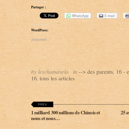
Partager :
WhatsApp
E-mail
WordPress:
chargement…
by leschamavelo
in
--> des parents
,
16 - 
16
,
tous les articles
PREV
1 milliard 300 millions de Chinois et
25 a
nous et nous…