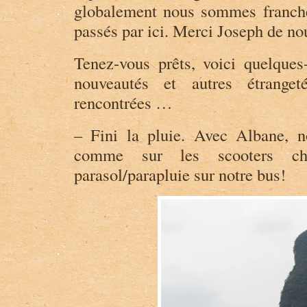
globalement nous sommes franche
e
a
.
m
passés par ici. Merci Joseph de n
C
a
h
v
a
e
Tenez-vous prêts, voici quelques-
m
l
u
o
nouveautés et autres étrange
s
s
rencontrées …
s
u
y
r
s
T
– Fini la pluie. Avec Albane, n
u
w
r
i
comme sur les scooters ch
F
t
a
t
parasol/parapluie sur notre bus!
c
e
e
r
b
o
o
k