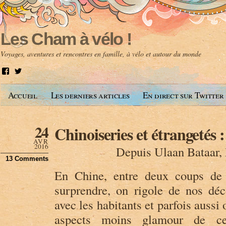
Les Cham à vélo !
Voyages, aventures et rencontres en famille, à vélo et autour du monde
V
V
o
o
i
i
Accueil
Les derniers articles
En direct sur Twitter
r
r
l
l
e
e
p
p
24
Chinoiseries et étrangetés 
r
r
o
o
AVR
f
f
2016
Depuis Ulaan Bataar,
i
i
13 Comments
l
l
d
d
En Chine, entre deux coups de 
e
e
A
@
surprendre, on rigole de nos dé
n
l
avec les habitants et parfois aussi
t
e
o
s
aspects moins glamour de c
i
c
n
h