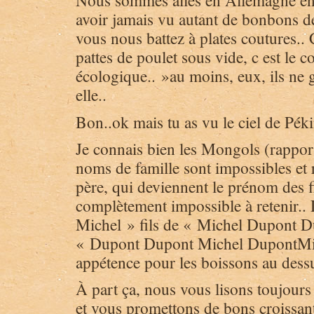
Nous sommes allés en Allemagne en 
avoir jamais vu autant de bonbons d
vous nous battez à plates coutures..
pattes de poulet sous vide, c est le 
écologique.. »au moins, eux, ils ne g
elle..
Bon..ok mais tu as vu le ciel de Péki
Je connais bien les Mongols (rappor
noms de famille sont impossibles et
père, qui deviennent le prénom des 
complètement impossible à retenir.
Michel » fils de « Michel Dupont Dup
« Dupont Dupont Michel DupontMi
appétence pour les boissons au dessu
À part ça, nous vous lisons toujours 
et vous promettons de bons croiss