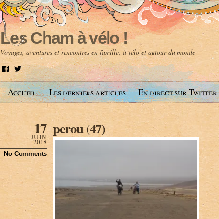
Les Cham à vélo !
Voyages, aventures et rencontres en famille, à vélo et autour du monde
V
V
o
o
i
i
Accueil
Les derniers articles
En direct sur Twitter
r
r
l
l
e
e
p
p
17
perou (47)
r
r
o
o
JUIN
f
f
2018
i
i
No Comments
l
l
d
d
e
e
A
@
n
l
t
e
o
s
i
c
n
h