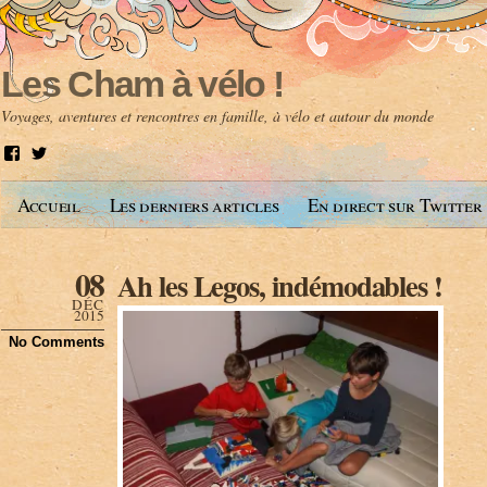
Les Cham à vélo !
Voyages, aventures et rencontres en famille, à vélo et autour du monde
V
V
o
o
i
i
Accueil
Les derniers articles
En direct sur Twitter
r
r
l
l
e
e
p
p
08
Ah les Legos, indémodables !
r
r
o
o
DÉC
f
f
2015
i
i
No Comments
l
l
d
d
e
e
A
@
n
l
t
e
o
s
i
c
n
h