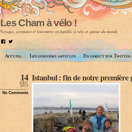
Les Cham à vélo !
Voyages, aventures et rencontres en famille, à vélo et autour du monde
V
V
o
o
i
i
Accueil
Les derniers articles
En direct sur Twitter
r
r
l
l
e
e
p
p
14
Istanbul : fin de notre première
r
r
o
o
DÉC
f
f
2015
i
i
No Comments
l
l
d
d
e
e
A
@
n
l
t
e
o
s
i
c
n
h