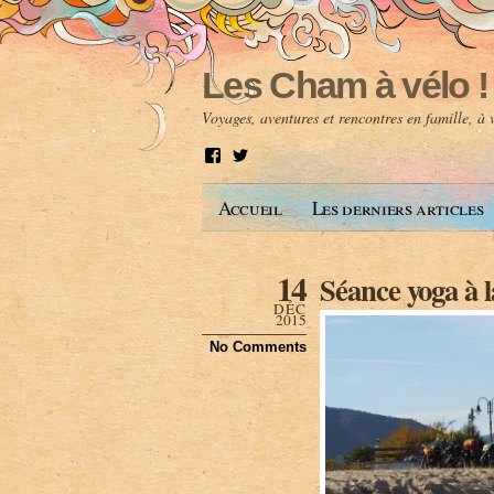
Les Cham à vélo !
Voyages, aventures et rencontres en famille, à
V
V
o
o
i
i
Accueil
Les derniers articles
r
r
l
l
e
e
p
p
14
Séance yoga à l
r
r
o
o
DÉC
f
f
2015
i
i
No Comments
l
l
d
d
e
e
A
@
n
l
t
e
o
s
i
c
n
h