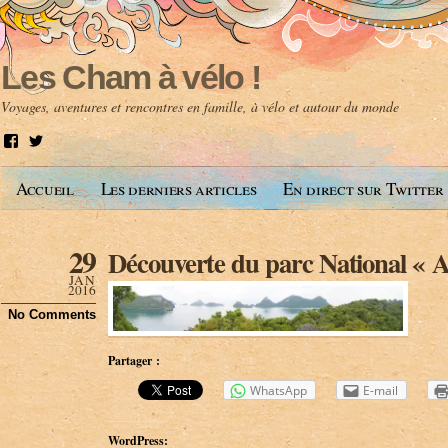
Les Cham à vélo !
Voyages, aventures et rencontres en famille, à vélo et autour du monde
V
V
o
o
i
i
Accueil
Les derniers articles
En direct sur Twitter
r
r
l
l
e
e
p
p
29
Découverte du parc National « 
r
r
o
o
JAN
f
f
2016
i
i
No Comments
l
l
d
d
e
e
Partager :
A
@
n
l
WhatsApp
E-mail
t
e
o
s
i
c
WordPress:
n
h