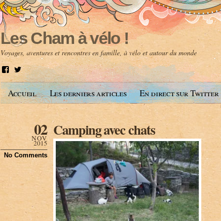
Les Cham à vélo !
Voyages, aventures et rencontres en famille, à vélo et autour du monde
V
V
o
o
i
i
Accueil
Les derniers articles
En direct sur Twitter
r
r
l
l
e
e
p
p
02
Camping avec chats
r
r
o
o
NOV
f
f
2015
i
i
No Comments
l
l
d
d
e
e
A
@
n
l
t
e
o
s
i
c
n
h