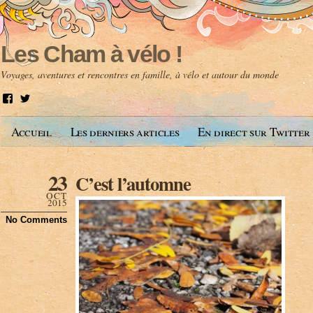
Les Cham à vélo !
Voyages, aventures et rencontres en famille, à vélo et autour du monde
V
V
o
o
i
i
Accueil
Les derniers articles
En direct sur Twitter
r
r
l
l
e
e
p
p
23
C’est l’automne
r
r
o
o
OCT
f
f
2015
i
i
No Comments
l
l
d
d
e
e
A
@
n
l
t
e
o
s
i
c
n
h