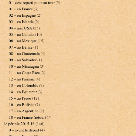
0 – c'est reparti pour un tour
(5)
01 – en France
(3)
02 – en Espagne
(2)
03 – en Islande
(2)
04 – aux USA
(25)
05 – au Canada
(10)
06 – au Mexique
(15)
07 – au Bélize
(1)
08 – au Guatemala
(4)
09 – au Salvador
(1)
10 – au Nicaragua
(3)
11 – au Costa Rica
(3)
12 – au Panama
(4)
13 – en Colombie
(7)
14 – en Equateur
(3)
15 – au Pérou
(12)
16 – en Bolivie
(7)
17 – en Argentine
(2)
18 – en France (retour)
(7)
le périple 2015-16
(146)
0 – avant le départ
(4)