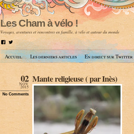
Les Cham à vélo !
Voyages, aventures et rencontres en famille, à vélo et autour du monde
V
V
o
o
i
i
Accueil
Les derniers articles
En direct sur Twitter
r
r
l
l
e
e
p
p
02
Mante religieuse ( par Inès)
r
r
o
o
NOV
f
f
2015
i
i
No Comments
l
l
d
d
e
e
A
@
n
l
t
e
o
s
i
c
n
h