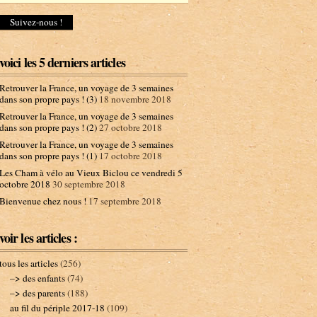
d
r
e
s
s
voici les 5 derniers articles
e
e
Retrouver la France, un voyage de 3 semaines
-
dans son propre pays ! (3)
18 novembre 2018
m
Retrouver la France, un voyage de 3 semaines
a
dans son propre pays ! (2)
27 octobre 2018
i
l
Retrouver la France, un voyage de 3 semaines
dans son propre pays ! (1)
17 octobre 2018
Les Cham à vélo au Vieux Biclou ce vendredi 5
octobre 2018
30 septembre 2018
Bienvenue chez nous !
17 septembre 2018
voir les articles :
tous les articles
(256)
–> des enfants
(74)
–> des parents
(188)
au fil du périple 2017-18
(109)