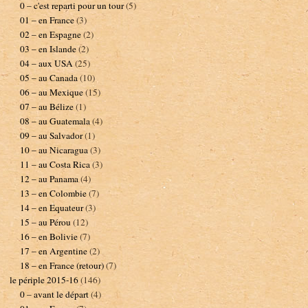
0 – c'est reparti pour un tour
(5)
01 – en France
(3)
02 – en Espagne
(2)
03 – en Islande
(2)
04 – aux USA
(25)
05 – au Canada
(10)
06 – au Mexique
(15)
07 – au Bélize
(1)
08 – au Guatemala
(4)
09 – au Salvador
(1)
10 – au Nicaragua
(3)
11 – au Costa Rica
(3)
12 – au Panama
(4)
13 – en Colombie
(7)
14 – en Equateur
(3)
15 – au Pérou
(12)
16 – en Bolivie
(7)
17 – en Argentine
(2)
18 – en France (retour)
(7)
le périple 2015-16
(146)
0 – avant le départ
(4)