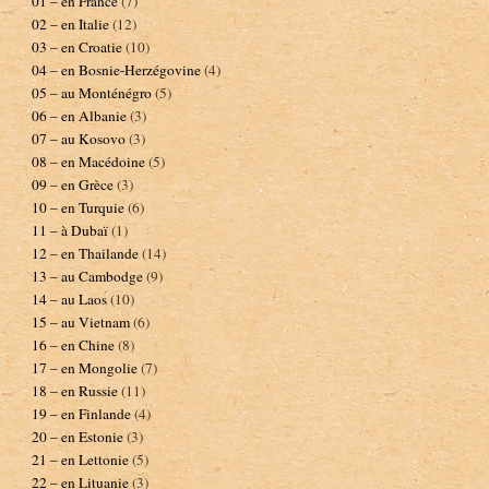
01 – en France
(7)
02 – en Italie
(12)
03 – en Croatie
(10)
04 – en Bosnie-Herzégovine
(4)
05 – au Monténégro
(5)
06 – en Albanie
(3)
07 – au Kosovo
(3)
08 – en Macédoine
(5)
09 – en Grèce
(3)
10 – en Turquie
(6)
11 – à Dubaï
(1)
12 – en Thailande
(14)
13 – au Cambodge
(9)
14 – au Laos
(10)
15 – au Vietnam
(6)
16 – en Chine
(8)
17 – en Mongolie
(7)
18 – en Russie
(11)
19 – en Finlande
(4)
20 – en Estonie
(3)
21 – en Lettonie
(5)
22 – en Lituanie
(3)