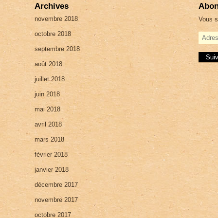
Archives
Abon
novembre 2018
Vous s
octobre 2018
A
d
septembre 2018
r
e
août 2018
s
juillet 2018
s
e
juin 2018
e
-
mai 2018
m
a
avril 2018
i
mars 2018
l
février 2018
janvier 2018
décembre 2017
novembre 2017
octobre 2017