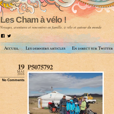
Les Cham à vélo !
Voyages, aventures et rencontres en famille, à vélo et autour du monde
V
V
o
o
i
i
Accueil
Les derniers articles
En direct sur Twitter
r
r
l
l
e
e
p
p
19
P5075792
r
r
o
o
MAI
f
f
2016
i
i
No Comments
l
l
d
d
e
e
A
@
n
l
t
e
o
s
i
c
n
h