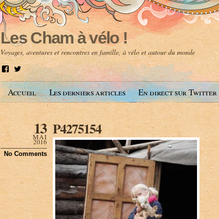
Les Cham à vélo !
Voyages, aventures et rencontres en famille, à vélo et autour du monde
V
V
o
o
i
i
Accueil
Les derniers articles
En direct sur Twitter
r
r
l
l
e
e
p
p
13
P4275154
r
r
o
o
MAI
f
f
2016
i
i
No Comments
l
l
d
d
e
e
A
@
n
l
t
e
o
s
i
c
n
h