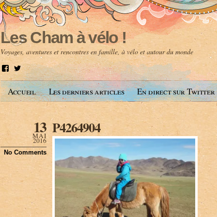
Les Cham à vélo !
Voyages, aventures et rencontres en famille, à vélo et autour du monde
V
V
o
o
i
i
Accueil
Les derniers articles
En direct sur Twitter
r
r
l
l
e
e
p
p
13
P4264904
r
r
o
o
MAI
f
f
2016
i
i
No Comments
l
l
d
d
e
e
A
@
n
l
t
e
o
s
i
c
n
h