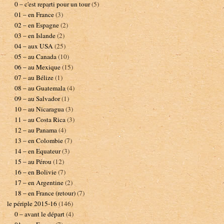
0 – c'est reparti pour un tour
(5)
01 – en France
(3)
02 – en Espagne
(2)
03 – en Islande
(2)
04 – aux USA
(25)
05 – au Canada
(10)
06 – au Mexique
(15)
07 – au Bélize
(1)
08 – au Guatemala
(4)
09 – au Salvador
(1)
10 – au Nicaragua
(3)
11 – au Costa Rica
(3)
12 – au Panama
(4)
13 – en Colombie
(7)
14 – en Equateur
(3)
15 – au Pérou
(12)
16 – en Bolivie
(7)
17 – en Argentine
(2)
18 – en France (retour)
(7)
le périple 2015-16
(146)
0 – avant le départ
(4)