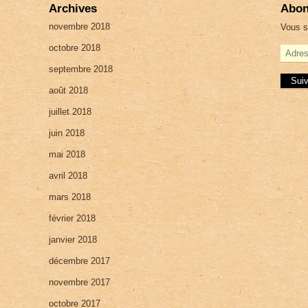
Archives
Abon
novembre 2018
Vous s
octobre 2018
A
d
septembre 2018
r
e
août 2018
s
juillet 2018
s
e
juin 2018
e
-
mai 2018
m
a
avril 2018
i
mars 2018
l
février 2018
janvier 2018
décembre 2017
novembre 2017
octobre 2017