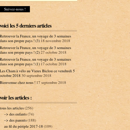
d
r
e
s
s
voici les 5 derniers articles
e
e
Retrouver la France, un voyage de 3 semaines
-
dans son propre pays ! (3)
18 novembre 2018
m
Retrouver la France, un voyage de 3 semaines
a
dans son propre pays ! (2)
27 octobre 2018
i
l
Retrouver la France, un voyage de 3 semaines
dans son propre pays ! (1)
17 octobre 2018
Les Cham à vélo au Vieux Biclou ce vendredi 5
octobre 2018
30 septembre 2018
Bienvenue chez nous !
17 septembre 2018
voir les articles :
tous les articles
(256)
–> des enfants
(74)
–> des parents
(188)
au fil du périple 2017-18
(109)