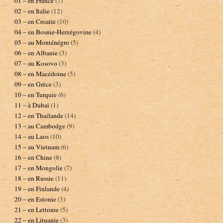
01 – en France
(7)
02 – en Italie
(12)
03 – en Croatie
(10)
04 – en Bosnie-Herzégovine
(4)
05 – au Monténégro
(5)
06 – en Albanie
(3)
07 – au Kosovo
(3)
08 – en Macédoine
(5)
09 – en Grèce
(3)
10 – en Turquie
(6)
11 – à Dubaï
(1)
12 – en Thailande
(14)
13 – au Cambodge
(9)
14 – au Laos
(10)
15 – au Vietnam
(6)
16 – en Chine
(8)
17 – en Mongolie
(7)
18 – en Russie
(11)
19 – en Finlande
(4)
20 – en Estonie
(3)
21 – en Lettonie
(5)
22 – en Lituanie
(3)