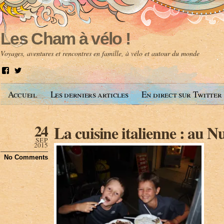
Les Cham à vélo !
Voyages, aventures et rencontres en famille, à vélo et autour du monde
V
V
o
o
i
i
Accueil
Les derniers articles
En direct sur Twitter
r
r
l
l
e
e
p
p
24
La cuisine italienne : au Nu
r
r
o
o
SEP
f
f
2015
i
i
No Comments
l
l
d
d
e
e
A
@
n
l
t
e
o
s
i
c
n
h