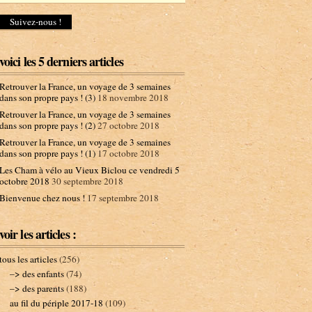
d
r
e
s
s
voici les 5 derniers articles
e
e
Retrouver la France, un voyage de 3 semaines
-
dans son propre pays ! (3)
18 novembre 2018
m
Retrouver la France, un voyage de 3 semaines
a
dans son propre pays ! (2)
27 octobre 2018
i
l
Retrouver la France, un voyage de 3 semaines
dans son propre pays ! (1)
17 octobre 2018
Les Cham à vélo au Vieux Biclou ce vendredi 5
octobre 2018
30 septembre 2018
Bienvenue chez nous !
17 septembre 2018
voir les articles :
tous les articles
(256)
–> des enfants
(74)
–> des parents
(188)
au fil du périple 2017-18
(109)