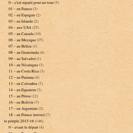
0 – c'est reparti pour un tour
(5)
01 – en France
(3)
02 – en Espagne
(2)
03 – en Islande
(2)
04 – aux USA
(25)
05 – au Canada
(10)
06 – au Mexique
(15)
07 – au Bélize
(1)
08 – au Guatemala
(4)
09 – au Salvador
(1)
10 – au Nicaragua
(3)
11 – au Costa Rica
(3)
12 – au Panama
(4)
13 – en Colombie
(7)
14 – en Equateur
(3)
15 – au Pérou
(12)
16 – en Bolivie
(7)
17 – en Argentine
(2)
18 – en France (retour)
(7)
le périple 2015-16
(146)
0 – avant le départ
(4)