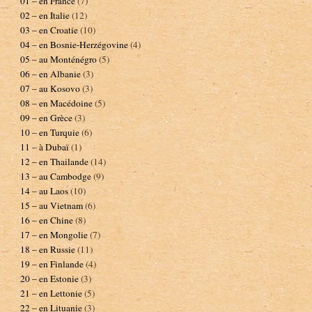
01 – en France
(7)
02 – en Italie
(12)
03 – en Croatie
(10)
04 – en Bosnie-Herzégovine
(4)
05 – au Monténégro
(5)
06 – en Albanie
(3)
07 – au Kosovo
(3)
08 – en Macédoine
(5)
09 – en Grèce
(3)
10 – en Turquie
(6)
11 – à Dubaï
(1)
12 – en Thailande
(14)
13 – au Cambodge
(9)
14 – au Laos
(10)
15 – au Vietnam
(6)
16 – en Chine
(8)
17 – en Mongolie
(7)
18 – en Russie
(11)
19 – en Finlande
(4)
20 – en Estonie
(3)
21 – en Lettonie
(5)
22 – en Lituanie
(3)