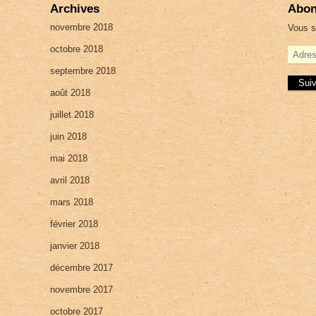
Archives
Abon
novembre 2018
Vous s
octobre 2018
A
d
septembre 2018
r
e
août 2018
s
juillet 2018
s
e
juin 2018
e
-
mai 2018
m
a
avril 2018
i
mars 2018
l
février 2018
janvier 2018
décembre 2017
novembre 2017
octobre 2017