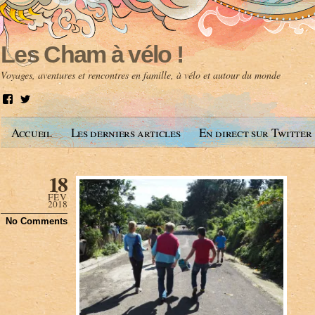
Les Cham à vélo !
Voyages, aventures et rencontres en famille, à vélo et autour du monde
V
V
o
o
i
i
Accueil
Les derniers articles
En direct sur Twitter
r
r
l
l
e
e
p
p
18
r
r
o
o
FÉV
f
f
2018
i
i
No Comments
l
l
d
d
e
e
A
@
n
l
t
e
o
s
i
c
n
h