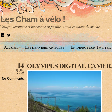
Les Cham à vélo !
Voyages, aventures et rencontres en famille, à vélo et autour du monde
V
V
o
o
i
i
Accueil
Les derniers articles
En direct sur Twitter
r
r
l
l
e
e
p
p
14
OLYMPUS DIGITAL CAMER
r
r
o
o
JUIN
f
f
2016
i
i
No Comments
l
l
d
d
e
e
A
@
n
l
t
e
o
s
i
c
n
h