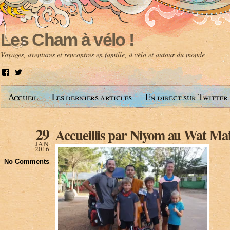
Les Cham à vélo !
Voyages, aventures et rencontres en famille, à vélo et autour du monde
V
V
o
o
i
i
Accueil
Les derniers articles
En direct sur Twitter
r
r
l
l
e
e
p
p
29
Accueillis par Niyom au Wat Mai
r
r
o
o
JAN
f
f
2016
i
i
No Comments
l
l
d
d
e
e
A
@
n
l
t
e
o
s
i
c
n
h