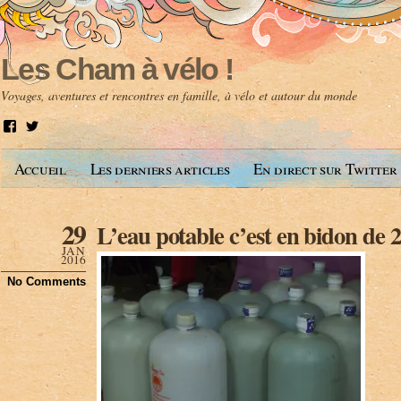
Les Cham à vélo !
Voyages, aventures et rencontres en famille, à vélo et autour du monde
V
V
o
o
i
i
Accueil
Les derniers articles
En direct sur Twitter
r
r
l
l
e
e
p
p
29
L’eau potable c’est en bidon de 20
r
r
o
o
JAN
f
f
2016
i
i
No Comments
l
l
d
d
e
e
A
@
n
l
t
e
o
s
i
c
n
h