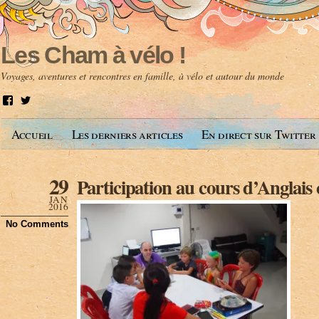
Les Cham à vélo !
Voyages, aventures et rencontres en famille, à vélo et autour du monde
V
V
o
o
i
i
Accueil
Les derniers articles
En direct sur Twitter
r
r
l
l
e
e
p
p
29
Participation au cours d’Anglais 
r
r
o
o
JAN
f
f
2016
i
i
No Comments
l
l
d
d
e
e
A
@
n
l
t
e
o
s
i
c
n
h