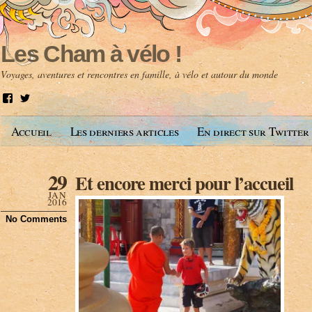
Les Cham à vélo !
Voyages, aventures et rencontres en famille, à vélo et autour du monde
V
V
o
o
i
i
Accueil
Les derniers articles
En direct sur Twitter
r
r
l
l
e
e
p
p
29
Et encore merci pour l’accueil
r
r
o
o
JAN
f
f
2016
i
i
No Comments
l
l
d
d
e
e
A
@
n
l
t
e
o
s
i
c
n
h