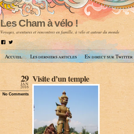
Les Cham à vélo !
Voyages, aventures et rencontres en famille, à vélo et autour du monde
V
V
o
o
i
i
Accueil
Les derniers articles
En direct sur Twitter
r
r
l
l
e
e
p
p
29
Visite d’un temple
r
r
o
o
JAN
f
f
2016
i
i
No Comments
l
l
d
d
e
e
A
@
n
l
t
e
o
s
i
c
n
h