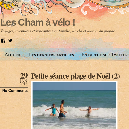
Les Cham à vélo !
Voyages, aventures et rencontres en famille, à vélo et autour du monde
V
V
o
o
i
i
Accueil
Les derniers articles
En direct sur Twitter
r
r
l
l
e
e
p
p
29
Petite séance plage de Noël (2)
r
r
o
o
JAN
f
f
2016
i
i
No Comments
l
l
d
d
e
e
A
@
n
l
t
e
o
s
i
c
n
h