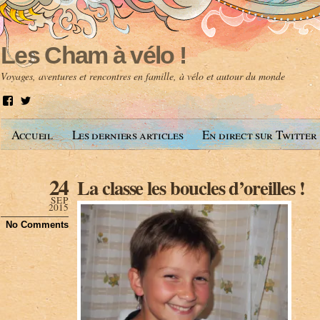
Les Cham à vélo !
Voyages, aventures et rencontres en famille, à vélo et autour du monde
V
V
o
o
i
i
Accueil
Les derniers articles
En direct sur Twitter
r
r
l
l
e
e
p
p
24
La classe les boucles d’oreilles !
r
r
o
o
SEP
f
f
2015
i
i
No Comments
l
l
d
d
e
e
A
@
n
l
t
e
o
s
i
c
n
h