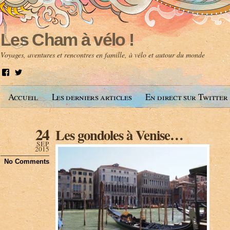
Les Cham à vélo !
Voyages, aventures et rencontres en famille, à vélo et autour du monde
V
V
o
o
i
i
Accueil
Les derniers articles
En direct sur Twitter
r
r
l
l
e
e
p
p
24
Les gondoles à Venise…
r
r
o
o
SEP
f
f
2015
i
i
No Comments
l
l
d
d
e
e
A
@
n
l
t
e
o
s
i
c
n
h