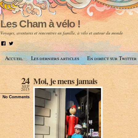
Les Cham à vélo !
Voyages, aventures et rencontres en famille, à vélo et autour du monde
V
V
o
o
i
i
Accueil
Les derniers articles
En direct sur Twitter
r
r
l
l
e
e
p
p
24
Moi, je mens jamais
r
r
o
o
SEP
f
f
2015
i
i
No Comments
l
l
d
d
e
e
A
@
n
l
t
e
o
s
i
c
n
h