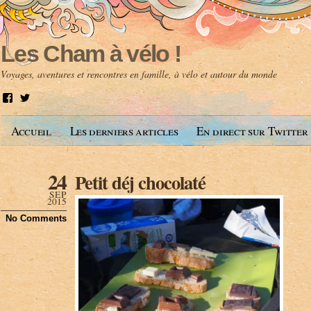
Les Cham à vélo !
Voyages, aventures et rencontres en famille, à vélo et autour du monde
V
V
o
o
i
i
Accueil
Les derniers articles
En direct sur Twitter
r
r
l
l
e
e
p
p
24
Petit déj chocolaté
r
r
o
o
SEP
f
f
2015
i
i
No Comments
l
l
d
d
e
e
A
@
n
l
t
e
o
s
i
c
n
h