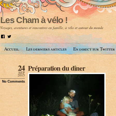
Les Cham à vélo !
Voyages, aventures et rencontres en famille, à vélo et autour du monde
V
V
o
o
i
i
Accueil
Les derniers articles
En direct sur Twitter
r
r
l
l
e
e
p
p
24
Préparation du dîner
r
r
o
o
SEP
f
f
2015
i
i
No Comments
l
l
d
d
e
e
A
@
n
l
t
e
o
s
i
c
n
h