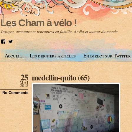
Les Cham à vélo !
Voyages, aventures et rencontres en famille, à vélo et autour du monde
V
V
o
o
i
i
Accueil
Les derniers articles
En direct sur Twitter
r
r
l
l
e
e
p
p
25
medellin-quito (65)
r
r
o
o
MAI
f
f
2018
i
i
No Comments
l
l
d
d
e
e
A
@
n
l
t
e
o
s
i
c
n
h