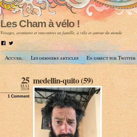
Les Cham à vélo !
Voyages, aventures et rencontres en famille, à vélo et autour du monde
V
V
o
o
i
i
Accueil
Les derniers articles
En direct sur Twitter
r
r
l
l
e
e
p
p
25
medellin-quito (59)
r
r
o
o
MAI
f
f
2018
i
i
1 Comment
l
l
d
d
e
e
A
@
n
l
t
e
o
s
i
c
n
h