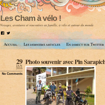
Les Cham à vélo !
Voyages, aventures et rencontres en famille, à vélo et autour du monde
V
V
o
o
i
i
Accueil
Les derniers articles
En direct sur Twitter
r
r
l
l
e
e
p
p
29
Photo souvenir avec Pin Sarapic
r
r
o
o
JAN
f
f
2016
i
i
No Comments
l
l
d
d
e
e
A
@
n
l
t
e
o
s
i
c
n
h