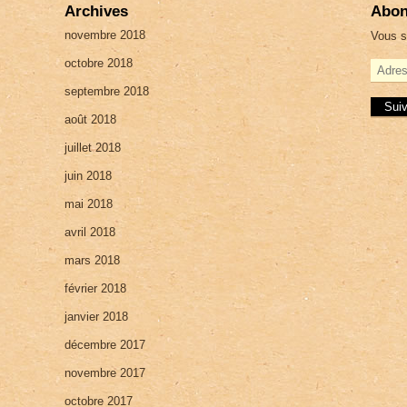
Archives
Abon
novembre 2018
Vous s
octobre 2018
A
d
septembre 2018
r
e
août 2018
s
juillet 2018
s
e
juin 2018
e
-
mai 2018
m
a
avril 2018
i
mars 2018
l
février 2018
janvier 2018
décembre 2017
novembre 2017
octobre 2017