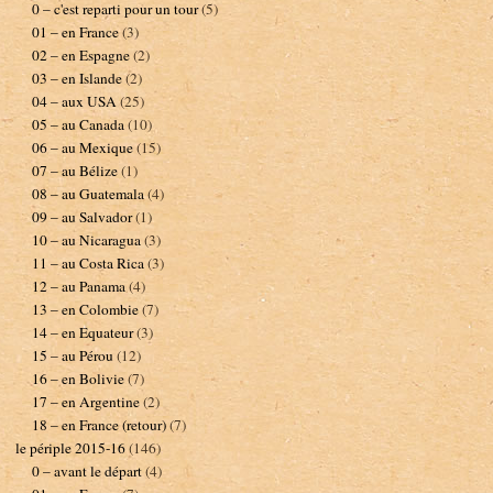
0 – c'est reparti pour un tour
(5)
01 – en France
(3)
02 – en Espagne
(2)
03 – en Islande
(2)
04 – aux USA
(25)
05 – au Canada
(10)
06 – au Mexique
(15)
07 – au Bélize
(1)
08 – au Guatemala
(4)
09 – au Salvador
(1)
10 – au Nicaragua
(3)
11 – au Costa Rica
(3)
12 – au Panama
(4)
13 – en Colombie
(7)
14 – en Equateur
(3)
15 – au Pérou
(12)
16 – en Bolivie
(7)
17 – en Argentine
(2)
18 – en France (retour)
(7)
le périple 2015-16
(146)
0 – avant le départ
(4)