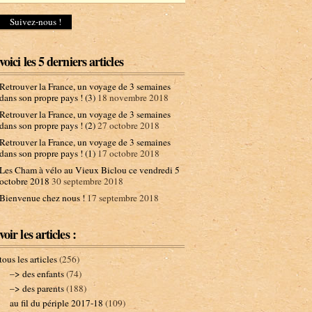
d
r
e
s
s
voici les 5 derniers articles
e
e
Retrouver la France, un voyage de 3 semaines
-
dans son propre pays ! (3)
18 novembre 2018
m
Retrouver la France, un voyage de 3 semaines
a
dans son propre pays ! (2)
27 octobre 2018
i
l
Retrouver la France, un voyage de 3 semaines
dans son propre pays ! (1)
17 octobre 2018
Les Cham à vélo au Vieux Biclou ce vendredi 5
octobre 2018
30 septembre 2018
Bienvenue chez nous !
17 septembre 2018
voir les articles :
tous les articles
(256)
–> des enfants
(74)
–> des parents
(188)
au fil du périple 2017-18
(109)