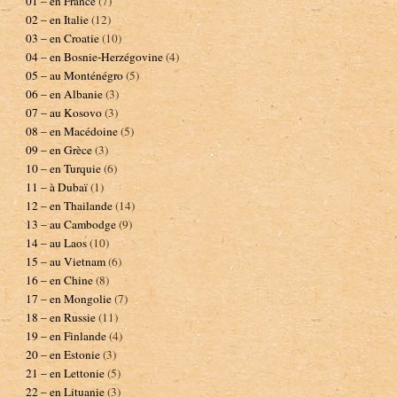
01 – en France
(7)
02 – en Italie
(12)
03 – en Croatie
(10)
04 – en Bosnie-Herzégovine
(4)
05 – au Monténégro
(5)
06 – en Albanie
(3)
07 – au Kosovo
(3)
08 – en Macédoine
(5)
09 – en Grèce
(3)
10 – en Turquie
(6)
11 – à Dubaï
(1)
12 – en Thailande
(14)
13 – au Cambodge
(9)
14 – au Laos
(10)
15 – au Vietnam
(6)
16 – en Chine
(8)
17 – en Mongolie
(7)
18 – en Russie
(11)
19 – en Finlande
(4)
20 – en Estonie
(3)
21 – en Lettonie
(5)
22 – en Lituanie
(3)