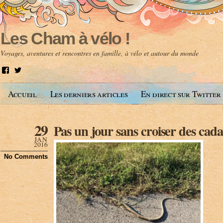
Les Cham à vélo !
Voyages, aventures et rencontres en famille, à vélo et autour du monde
V
V
o
o
i
i
Accueil
Les derniers articles
En direct sur Twitter
r
r
l
l
e
e
p
p
29
Pas un jour sans croiser des cada
r
r
o
o
JAN
f
f
2016
i
i
No Comments
l
l
d
d
e
e
A
@
n
l
t
e
o
s
i
c
n
h