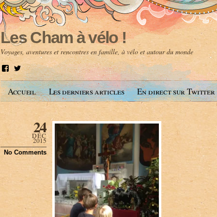
Les Cham à vélo !
Voyages, aventures et rencontres en famille, à vélo et autour du monde
V
V
o
o
i
i
Accueil
Les derniers articles
En direct sur Twitter
r
r
l
l
e
e
p
p
24
r
r
o
o
DÉC
f
f
2015
i
i
No Comments
l
l
d
d
e
e
A
@
n
l
t
e
o
s
i
c
n
h