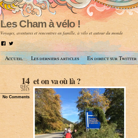
Les Cham à vélo !
Voyages, aventures et rencontres en famille, à vélo et autour du monde
V
V
o
o
i
i
Accueil
Les derniers articles
En direct sur Twitter
r
r
l
l
e
e
p
p
14
et on va où là ?
r
r
o
o
DÉC
f
f
2015
i
i
No Comments
l
l
d
d
e
e
A
@
n
l
t
e
o
s
i
c
n
h