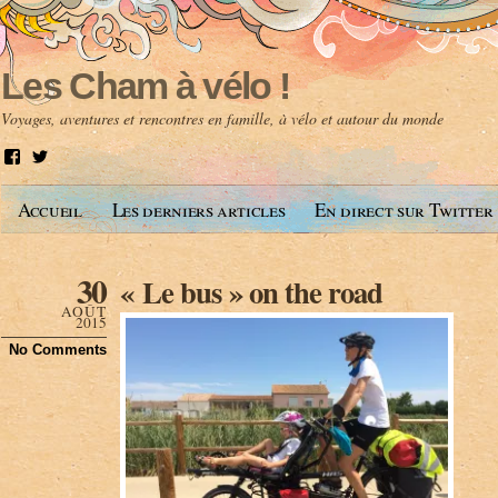
Les Cham à vélo !
Voyages, aventures et rencontres en famille, à vélo et autour du monde
V
V
o
o
i
i
Accueil
Les derniers articles
En direct sur Twitter
r
r
l
l
e
e
p
p
30
« Le bus » on the road
r
r
o
o
AOÛT
f
f
2015
i
i
No Comments
l
l
d
d
e
e
A
@
n
l
t
e
o
s
i
c
n
h