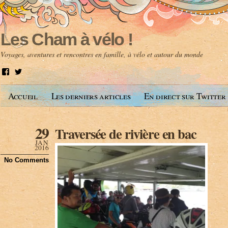
Les Cham à vélo !
Voyages, aventures et rencontres en famille, à vélo et autour du monde
V
V
o
o
i
i
Accueil
Les derniers articles
En direct sur Twitter
r
r
l
l
e
e
p
p
29
Traversée de rivière en bac
r
r
o
o
JAN
f
f
2016
i
i
No Comments
l
l
d
d
e
e
A
@
n
l
t
e
o
s
i
c
n
h