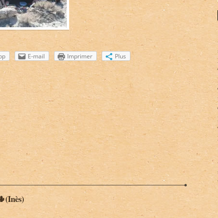
pp
E-mail
Imprimer
Plus
🌵(Inès)