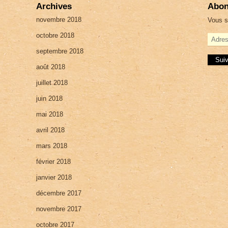
Archives
Abon
novembre 2018
Vous s
octobre 2018
A
d
septembre 2018
r
e
août 2018
s
juillet 2018
s
e
juin 2018
e
-
mai 2018
m
a
avril 2018
i
mars 2018
l
février 2018
janvier 2018
décembre 2017
novembre 2017
octobre 2017