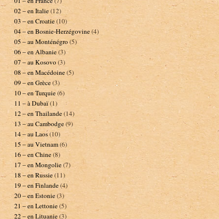
01 – en France
(7)
02 – en Italie
(12)
03 – en Croatie
(10)
04 – en Bosnie-Herzégovine
(4)
05 – au Monténégro
(5)
06 – en Albanie
(3)
07 – au Kosovo
(3)
08 – en Macédoine
(5)
09 – en Grèce
(3)
10 – en Turquie
(6)
11 – à Dubaï
(1)
12 – en Thailande
(14)
13 – au Cambodge
(9)
14 – au Laos
(10)
15 – au Vietnam
(6)
16 – en Chine
(8)
17 – en Mongolie
(7)
18 – en Russie
(11)
19 – en Finlande
(4)
20 – en Estonie
(3)
21 – en Lettonie
(5)
22 – en Lituanie
(3)