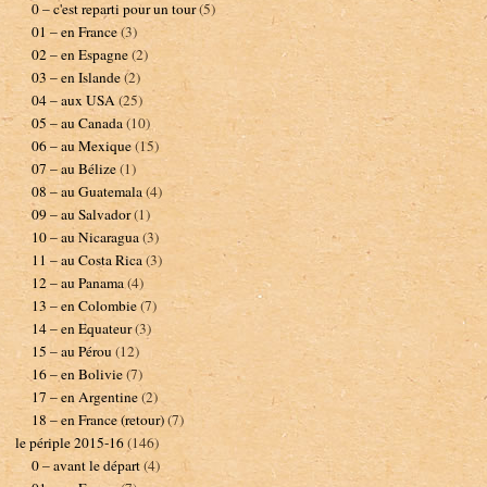
0 – c'est reparti pour un tour
(5)
01 – en France
(3)
02 – en Espagne
(2)
03 – en Islande
(2)
04 – aux USA
(25)
05 – au Canada
(10)
06 – au Mexique
(15)
07 – au Bélize
(1)
08 – au Guatemala
(4)
09 – au Salvador
(1)
10 – au Nicaragua
(3)
11 – au Costa Rica
(3)
12 – au Panama
(4)
13 – en Colombie
(7)
14 – en Equateur
(3)
15 – au Pérou
(12)
16 – en Bolivie
(7)
17 – en Argentine
(2)
18 – en France (retour)
(7)
le périple 2015-16
(146)
0 – avant le départ
(4)