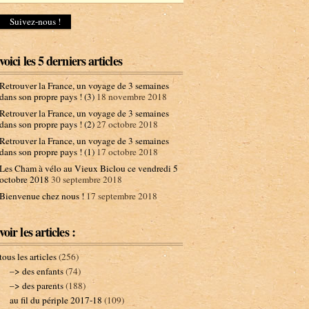
d
r
e
s
s
voici les 5 derniers articles
e
e
Retrouver la France, un voyage de 3 semaines
-
dans son propre pays ! (3)
18 novembre 2018
m
Retrouver la France, un voyage de 3 semaines
a
dans son propre pays ! (2)
27 octobre 2018
i
l
Retrouver la France, un voyage de 3 semaines
dans son propre pays ! (1)
17 octobre 2018
Les Cham à vélo au Vieux Biclou ce vendredi 5
octobre 2018
30 septembre 2018
Bienvenue chez nous !
17 septembre 2018
voir les articles :
tous les articles
(256)
–> des enfants
(74)
–> des parents
(188)
au fil du périple 2017-18
(109)