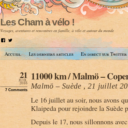
Les Cham à vélo !
Voyages, aventures et rencontres en famille, à vélo et autour du monde
V
V
o
o
i
i
Accueil
Les derniers articles
En direct sur Twitter
r
r
l
l
e
e
p
p
21
11000 km / Malmö – Cope
r
r
o
o
JUIL
f
f
2016
Malmö – Suède , 21 juillet 2
i
i
7 Comments
l
l
d
d
Le 16 juillet au soir, nous avons qu
e
e
A
@
Klaipeda pour rejoindre la Suède pa
n
l
t
e
o
s
Depuis le 17, nous sillonnons ave
i
c
n
h