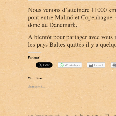
Nous venons d’atteindre 11000 km 
pont entre Malmö et Copenhague. 
donc au Danemark.
A bientôt pour partager avec vous 
les pays Baltes quittés il y a quel
Partager :
WhatsApp
E-mail
WordPress:
chargement…
by leschamavelo
in
--> des parents
,
23 - 